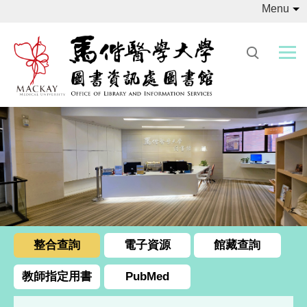
Menu
跳
到
主
要
內
容
區
整合查詢
電子資源
館藏查詢
教師指定用書
PubMed