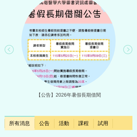
理畢業離
【公告】2026年暑假長期借閱
【活動】
所有消息
公告
活動
課程
試用