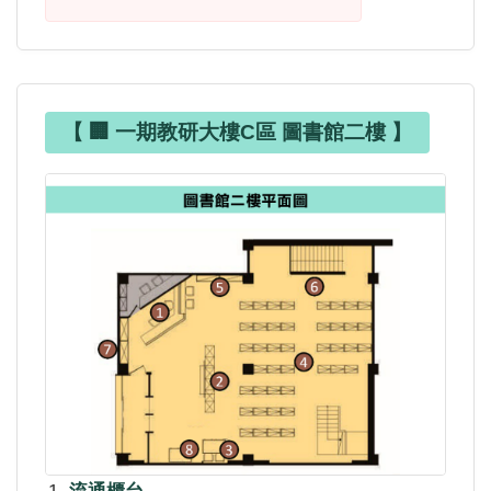
【 🏢 一期教研大樓C區 圖書館二樓 】