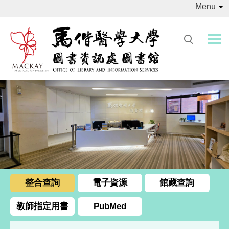
Menu
跳
到
主
要
內
容
區
整合查詢
電子資源
館藏查詢
教師指定用書
PubMed