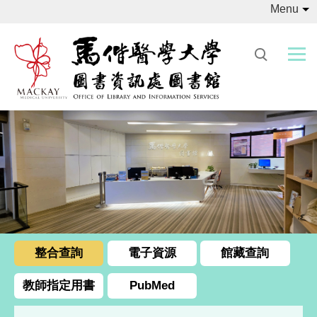
Menu
跳
到
主
要
內
容
區
整合查詢
電子資源
館藏查詢
教師指定用書
PubMed